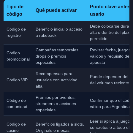
Tipo de
Punto clave antes 
Qué puede activar
código
usarlo
Debe colocarse durant
Código de
Beneficio inicial o acceso
alta o dentro del plazo
registro
a rakeback
permitido
Campañas temporales,
Revisar fecha, juegos
Código
drops o premios
válidos y requisito de
promocional
especiales
apuesta
Recompensas para
Puede depender del ni
Código VIP
usuarios con actividad
del volumen reciente
alta
Premios por eventos,
Código de
Confirmar que el códi
streamers o acciones
comunidad
válido para Argentina
especiales
Leer si aplica a juegos
Código de
Beneficios ligados a slots,
concretos o a todo el
casino
Originals o mesas