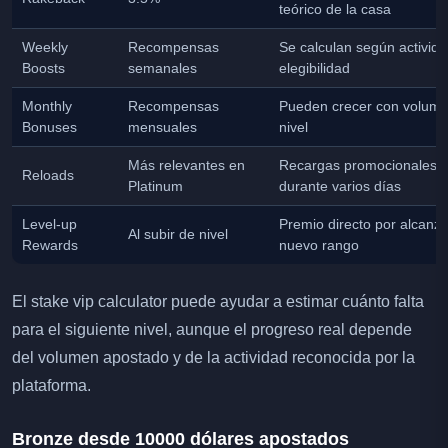
teórico de la casa
Weekly
Recompensas
Se calculan según activida
Boosts
semanales
elegibilidad
Monthly
Recompensas
Pueden crecer con volume
Bonuses
mensuales
nivel
Más relevantes en
Recargas promocionales
Reloads
Platinum
durante varios días
Level-up
Premio directo por alcanza
Al subir de nivel
Rewards
nuevo rango
El stake vip calculator puede ayudar a estimar cuánto falta
para el siguiente nivel, aunque el progreso real depende
del volumen apostado y de la actividad reconocida por la
plataforma.
Bronze desde 10000 dólares apostados