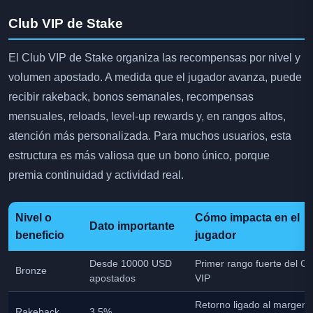
Club VIP de Stake
El Club VIP de Stake organiza las recompensas por nivel y
volumen apostado. A medida que el jugador avanza, puede
recibir rakeback, bonos semanales, recompensas
mensuales, reloads, level-up rewards y, en rangos altos,
atención más personalizada. Para muchos usuarios, esta
estructura es más valiosa que un bono único, porque
premia continuidad y actividad real.
Nivel o
Cómo impacta en el
Dato importante
beneficio
jugador
Desde 10000 USD
Primer rango fuerte del Cl
Bronze
apostados
VIP
Retorno ligado al margen
Rakeback
3.5%