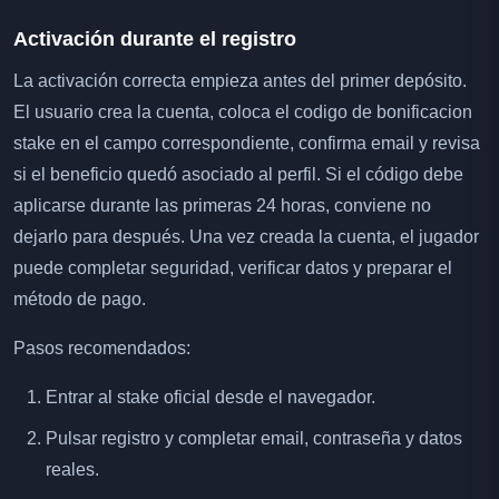
Activación durante el registro
La activación correcta empieza antes del primer depósito.
El usuario crea la cuenta, coloca el codigo de bonificacion
stake en el campo correspondiente, confirma email y revisa
si el beneficio quedó asociado al perfil. Si el código debe
aplicarse durante las primeras 24 horas, conviene no
dejarlo para después. Una vez creada la cuenta, el jugador
puede completar seguridad, verificar datos y preparar el
método de pago.
Pasos recomendados:
Entrar al stake oficial desde el navegador.
Pulsar registro y completar email, contraseña y datos
reales.