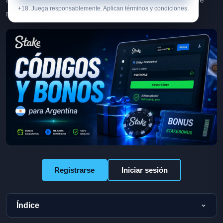
+18. Juega responsablemente. Aplican términos y condiciones.
recompensas dentro de la cuenta.
Registrarse
Iniciar sesión
Índice