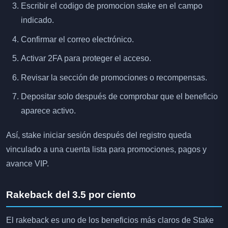
Escribir el codigo de promocion stake en el campo
indicado.
Confirmar el correo electrónico.
Activar 2FA para proteger el acceso.
Revisar la sección de promociones o recompensas.
Depositar solo después de comprobar que el beneficio
aparece activo.
Así, stake iniciar sesión después del registro queda
vinculado a una cuenta lista para promociones, pagos y
avance VIP.
Rakeback del 3.5 por ciento
El rakeback es uno de los beneficios más claros de Stake